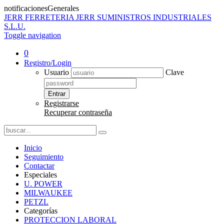
notificacionesGenerales
JERR
FERRETERIA JERR SUMINISTROS INDUSTRIALES
S.L.U.
Toggle navigation
0
Registro/Login
Usuario
Clave
Entrar
Registrarse
Recuperar contraseña
Inicio
Seguimiento
Contactar
Especiales
U. POWER
MILWAUKEE
PETZL
Categorías
PROTECCION LABORAL