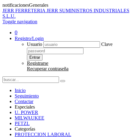
notificacionesGenerales
JERR
FERRETERIA JERR SUMINISTROS INDUSTRIALES
S.L.U.
Toggle navigation
0
Registro/Login
Usuario
Clave
Entrar
Registrarse
Recuperar contraseña
Inicio
Seguimiento
Contactar
Especiales
U. POWER
MILWAUKEE
PETZL
Categorías
PROTECCION LABORAL