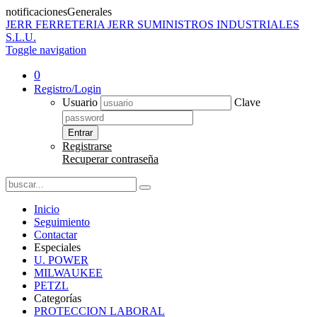
notificacionesGenerales
JERR
FERRETERIA JERR SUMINISTROS INDUSTRIALES
S.L.U.
Toggle navigation
0
Registro/Login
Usuario
Clave
Entrar
Registrarse
Recuperar contraseña
Inicio
Seguimiento
Contactar
Especiales
U. POWER
MILWAUKEE
PETZL
Categorías
PROTECCION LABORAL