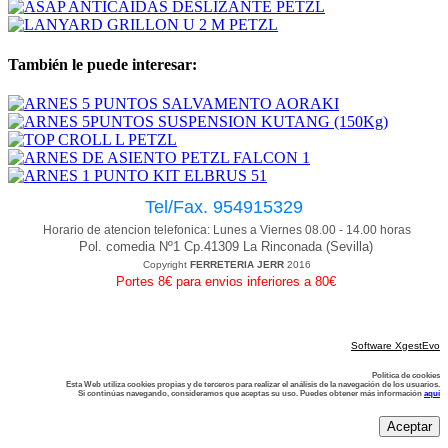
También le puede interesar:
Tel/Fax. 954915329
Horario de atencion telefonica: Lunes a Viernes 08.00 - 14.00 horas
Pol. comedia Nº1 Cp.41309 La Rinconada (Sevilla)
Copyright
FERRETERIA JERR
2016
Portes 8€ para envios inferiores a 80€
Software XgestEvo
Política de cookies
Esta Web utiliza cookies propias y de terceros para realizar el análisis de la navegación de los usuarios.
Si continúas navegando, consideramos que aceptas su uso. Puedes obtener más información
aquí
Aceptar