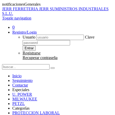
notificacionesGenerales
JERR
FERRETERIA JERR SUMINISTROS INDUSTRIALES
S.L.U.
Toggle navigation
0
Registro/Login
Usuario
Clave
Entrar
Registrarse
Recuperar contraseña
Inicio
Seguimiento
Contactar
Especiales
U. POWER
MILWAUKEE
PETZL
Categorías
PROTECCION LABORAL