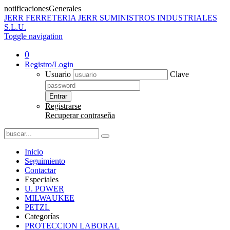
notificacionesGenerales
JERR
FERRETERIA JERR SUMINISTROS INDUSTRIALES
S.L.U.
Toggle navigation
0
Registro/Login
Usuario
Clave
Entrar
Registrarse
Recuperar contraseña
Inicio
Seguimiento
Contactar
Especiales
U. POWER
MILWAUKEE
PETZL
Categorías
PROTECCION LABORAL