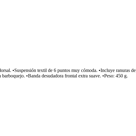
orsal. •Suspensión textil de 6 puntos muy cómoda. •Incluye ranuras de 
on barboquejo. •Banda desudadora frontal extra suave. •Peso: 450 g.