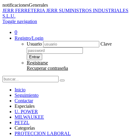
notificacionesGenerales
JERR
FERRETERIA JERR SUMINISTROS INDUSTRIALES
S.L.U.
Toggle navigation
0
Registro/Login
Usuario
Clave
Entrar
Registrarse
Recuperar contraseña
Inicio
Seguimiento
Contactar
Especiales
U. POWER
MILWAUKEE
PETZL
Categorías
PROTECCION LABORAL